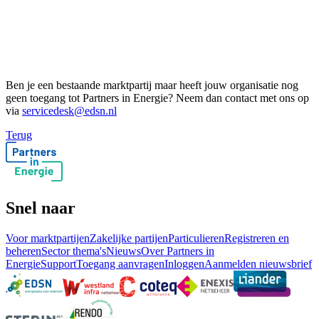
Ben je een bestaande marktpartij maar heeft jouw organisatie nog
geen toegang tot Partners in Energie? Neem dan contact met ons op
via
servicedesk@edsn.nl
Terug
Snel naar
Voor marktpartijen
Zakelijke partijen
Particulieren
Registreren en
beheren
Sector thema's
Nieuws
Over Partners in
Energie
Support
Toegang aanvragen
Inloggen
Aanmelden nieuwsbrief