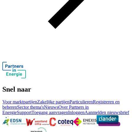
Snel naar
Voor marktpartijen
Zakelijke partijen
Particulieren
Registreren en
beheren
Sector thema's
Nieuws
Over Partners in
Energie
Support
Toegang aanvragen
Inloggen
Aanmelden nieuwsbrief