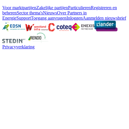
Voor marktpartijen
Zakelijke partijen
Particulieren
Registreren en
beheren
Sector thema's
Nieuws
Over Partners in
Energie
Support
Toegang aanvragen
Inloggen
Aanmelden nieuwsbrief
Privacyverklaring