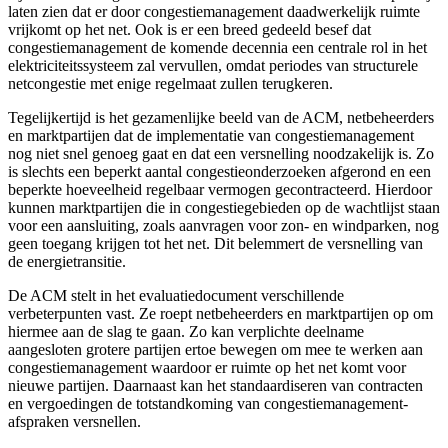
laten zien dat er door congestiemanagement daadwerkelijk ruimte
vrijkomt op het net. Ook is er een breed gedeeld besef dat
congestiemanagement de komende decennia een centrale rol in het
elektriciteitssysteem zal vervullen, omdat periodes van structurele
netcongestie met enige regelmaat zullen terugkeren.
Tegelijkertijd is het gezamenlijke beeld van de ACM, netbeheerders
en marktpartijen dat de implementatie van congestiemanagement
nog niet snel genoeg gaat en dat een versnelling noodzakelijk is. Zo
is slechts een beperkt aantal congestieonderzoeken afgerond en een
beperkte hoeveelheid regelbaar vermogen gecontracteerd. Hierdoor
kunnen marktpartijen die in congestiegebieden op de wachtlijst staan
voor een aansluiting, zoals aanvragen voor zon- en windparken, nog
geen toegang krijgen tot het net. Dit belemmert de versnelling van
de energietransitie.
De ACM stelt in het evaluatiedocument verschillende
verbeterpunten vast. Ze roept netbeheerders en marktpartijen op om
hiermee aan de slag te gaan. Zo kan verplichte deelname
aangesloten grotere partijen ertoe bewegen om mee te werken aan
congestiemanagement waardoor er ruimte op het net komt voor
nieuwe partijen. Daarnaast kan het standaardiseren van contracten
en vergoedingen de totstandkoming van congestiemanagement-
afspraken versnellen.