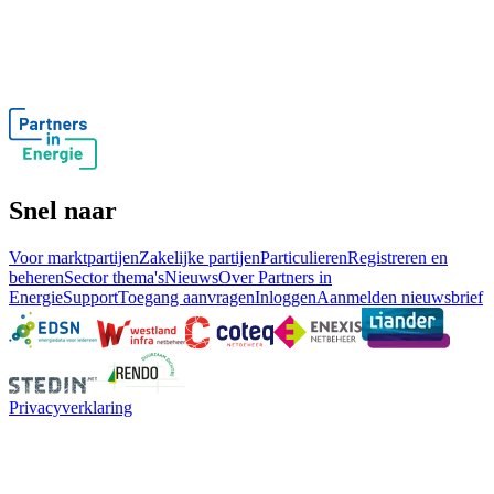
Snel naar
Voor marktpartijen
Zakelijke partijen
Particulieren
Registreren en
beheren
Sector thema's
Nieuws
Over Partners in
Energie
Support
Toegang aanvragen
Inloggen
Aanmelden nieuwsbrief
Privacyverklaring