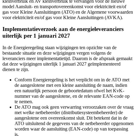
kleinverbruik en AV kleinverbruik te vervangen voor de nieuwe
model
Aansluit- en transportovereenkomst voor elektriciteit en/of
gas voor Kleine Aansluitingen (ATO)
en de
Algemene voorwaarden
voor elektriciteit en/of gas voor Kleine Aansluitingen (AVKA)
.
Implementatieverzoek aan de energieleveranciers
uiterlijk per 1 januari 2027
In de Energieregeling staan wijzigingen ten opzichte van de
bestaande situatie en deze wijzigingen vergen volgens de
leveranciers meer implementatietijd. Daarom is de afspraak gemaakt
dat deze wijzigingen uiterlijk 1 januari 2027 geïmplementeerd
dienen te zijn.
Conform Energieregeling is het verplicht om in de ATO met
de aangeslotene met een kleine aansluiting de naam, indien
een natuurlijk persoon de geboortedatum ofwel het KvK-
nummer van de aangeslotene, en de relevante EAN-code op
te nemen.
De ATO mag ook geen verwarring veroorzaken over de vraag
met welke netbeheerder (distributiesysteembeheerder) de
aangeslotene een overeenkomst sluit. Dit betekent dat in de
ATO uitsluitend de gegevens van de netbeheerder opgenomen
worden waar de aansluiting (EAN-code) op van toepassing
is.